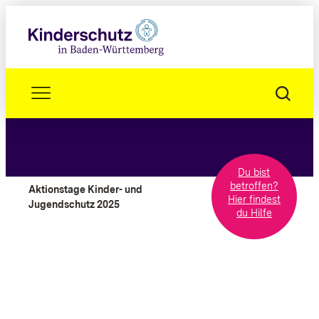
Zum
Inhalt
springen
Aktionstage Kinder- und Jugendschutz 2026/27
Interaktive Landkarte
Listenansicht
Du bist
betroffen?
Aktionstage Kinder- und
Hier findest
Jugendschutz 2025
du Hilfe