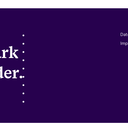
Dat
Imp
ark
er.