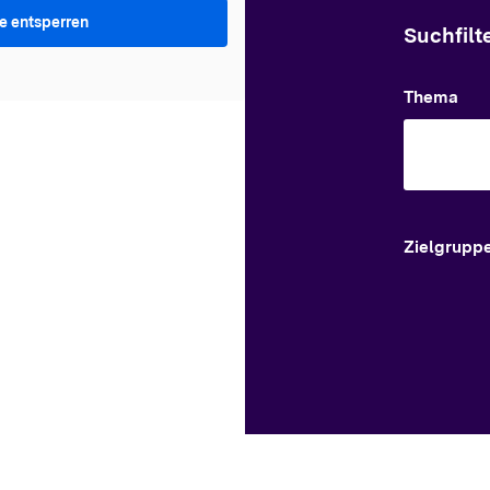
te entsperren
Suchfilt
Thema
Zielgrupp